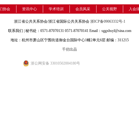
们协会
资讯中心
学术培训
会员风采
公关视野
入会
浙江省公共关系协会/浙江省国际公共关系协会
浙ICP备09063332号-1
联系我们 | 秘书处：0571-87070131 0571-87070141 Email：sggxhsyl@sina.com
地址：杭州市萧山区宁围街道御金台国际中心1幢2单元6层 邮编：311215
千仞出品
浙公网安备 33010502004180号