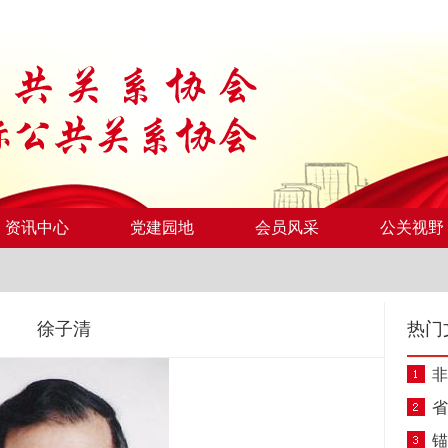
资讯中心
党建园地
会员风采
公关视野
徐子清
热门
非
省
锚