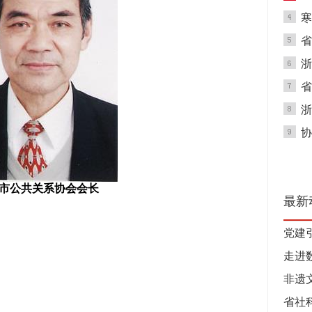
寒
省
浙
省
浙
协
市公共关系协会会长
最新
党建
走进
非遗
省社